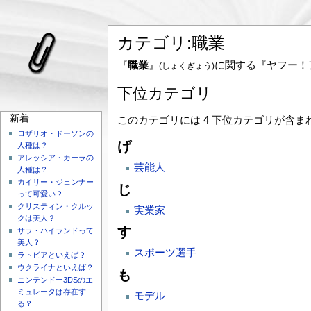
カテゴリ:職業
『
職業
』
に関する『ヤフー！
(しょくぎょう)
下位カテゴリ
新着
このカテゴリには 4 下位カテゴリが含ま
ロザリオ・ドーソンの
げ
人種は？
アレッシア・カーラの
芸能人
人種は？
カイリー・ジェンナー
じ
って可愛い？
クリスティン・クルッ
実業家
クは美人？
す
サラ・ハイランドって
美人？
スポーツ選手
ラトビアといえば？
ウクライナといえば？
も
ニンテンドー3DSのエ
ミュレータは存在す
モデル
る？