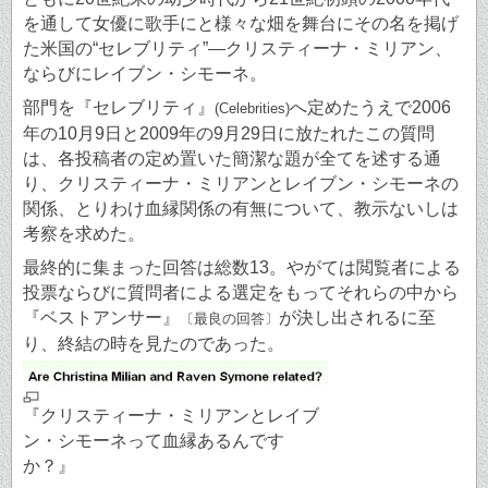
を通して女優に歌手にと様々な畑を舞台にその名を掲げ
た米国の“セレブリティ”―クリスティーナ・ミリアン、
ならびにレイブン・シモーネ。
部門を『セレブリティ』
へ定めたうえで2006
(Celebrities)
年の10月9日と2009年の9月29日に放たれたこの質問
は、各投稿者の定め置いた簡潔な題が全てを述する通
り、クリスティーナ・ミリアンとレイブン・シモーネの
関係、とりわけ血縁関係の有無について、教示ないしは
考察を求めた。
最終的に集まった回答は総数13。やがては閲覧者による
投票ならびに質問者による選定をもってそれらの中から
『ベストアンサー』
が決し出されるに至
〔最良の回答〕
り、終結の時を見たのであった。
『クリスティーナ・ミリアンとレイブ
ン・シモーネって血縁あるんです
か？』