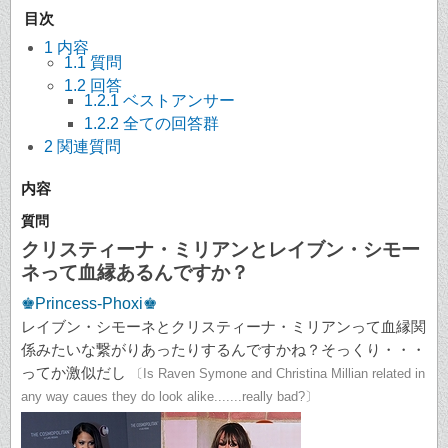
目次
1
内容
1.1
質問
1.2
回答
1.2.1
ベストアンサー
1.2.2
全ての回答群
2
関連質問
内容
質問
クリスティーナ・ミリアンとレイブン・シモー
ネって血縁あるんですか？
♚Princess-Phoxi♚
レイブン・シモーネとクリスティーナ・ミリアンって血縁関
係みたいな繋がりあったりするんですかね？そっくり・・・
ってか激似だし
〔Is Raven Symone and Christina Millian related in
any way caues they do look alike.......really bad?〕