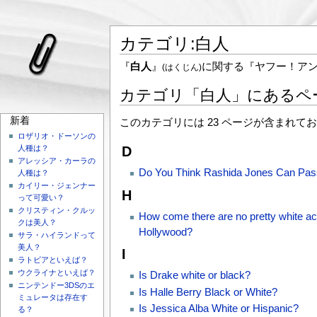
カテゴリ:白人
『
白人
』
に関する『ヤフー！ア
(はくじん)
カテゴリ「白人」にあるペ
新着
このカテゴリには 23 ページが含まれて
ロザリオ・ドーソンの
D
人種は？
アレッシア・カーラの
Do You Think Rashida Jones Can Pas
人種は？
カイリー・ジェンナー
H
って可愛い？
クリスティン・クルッ
How come there are no pretty white ac
クは美人？
Hollywood?
サラ・ハイランドって
美人？
I
ラトビアといえば？
ウクライナといえば？
Is Drake white or black?
ニンテンドー3DSのエ
Is Halle Berry Black or White?
ミュレータは存在す
Is Jessica Alba White or Hispanic?
る？