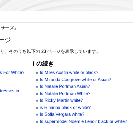
ンサーズ』
ージ
おり、そのうち以下の 23 ページを表示しています。
I の続き
s For White?
Is Miles Austin white or black?
Is Miranda Cosgrove white or Asian?
Is Natalie Portman Asian?
tresses in
Is Natalie Portman White?
Is Ricky Martin white?
is Rihanna black or white?
Is Sofia Vergara white?
Is supermodel Noemie Lenoir black or white?